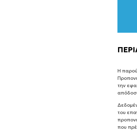
ΠΕΡ
Η παρού
Προπονη
την εφα
απόδοση
Δεδομέν
του επα
προπονη
που πρέ