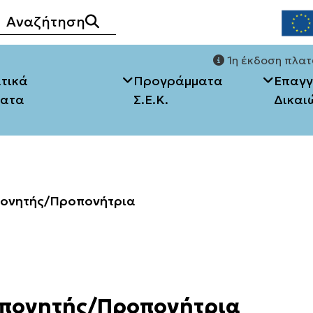
Αναζήτηση
1η έκδοση πλατ
τικά
Προγράμματα
Επαγγ
ματα
Σ.Ε.Κ.
Δικαι
η Τεκμηρίωσης
Θεσμικό πλαίσιο
κό πλαίσιο
Συχνές Ερωτήσεις
ονητής/Προπονήτρια
ς Ερωτήσεις
πονητής/Προπονήτρια