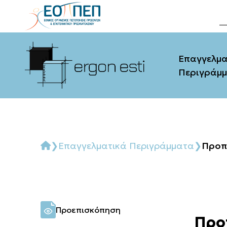
Επαγγελμα
Περιγράμ
Αίτησ
Θεσμι
❯
Επαγγελματικά Περιγράμματα
❯
Προπ
Συχνέ
Προεπισκόπηση
Προ